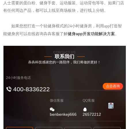
人士需要的蛋白粉、健身手套、运动服装、运动背包等等。如果门店
有任何周边产品，都可以上线至商场板块，进行线上分销。
如果您想打造一个轻健身模式的24小时健身房，利用app打造智
健身app开发功能解决方案
能健身房可以在线咨询犇犇客服了解
。
CONTACT US
联系我们
犇犇科技感谢您的一路陪伴，我们将做的更好！
24小时服务电话
点击咨询
400-8336222
微信客服
QQ客服
benbenkeji666
26572212