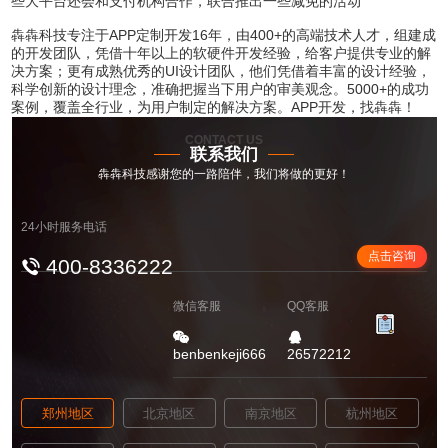
些大平台还会和支付机构合作，联合推出一些减免的活动
犇犇科技专注于APP定制开发16年，由400+的高端技术人才，组建成
的开发团队，凭借十年以上的软硬件开发经验，给客户提供专业的解
决方案；更有成熟优秀的UI设计团队，他们凭借着丰富的设计经验，
科学创新的设计理念，准确把握当下用户的审美观念。5000+的成功
案例，覆盖全行业，为用户制定的解决方案。APP开发，找犇犇！
CONTACT US
联系我们
犇犇科技感谢您的一路陪伴，我们将做的更好！
24小时服务电话
点击咨询
400-8336222
微信客服
QQ客服
benbenkeji666
26572212
郑州地区
北京地区
南京地区
杭州地区